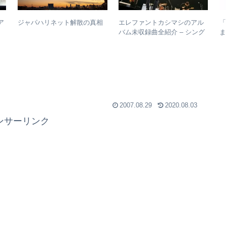
ア
エレファントカシマシのアル
ジャパハリネット解散の真相
Ⅱ
バム未収録曲全紹介 – シング
ま
、
ルのカップリングからレアな
整
バ
未発表曲まで
2007.08.29
2020.08.03
ンサーリンク