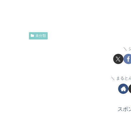
未分類
まると
スポ