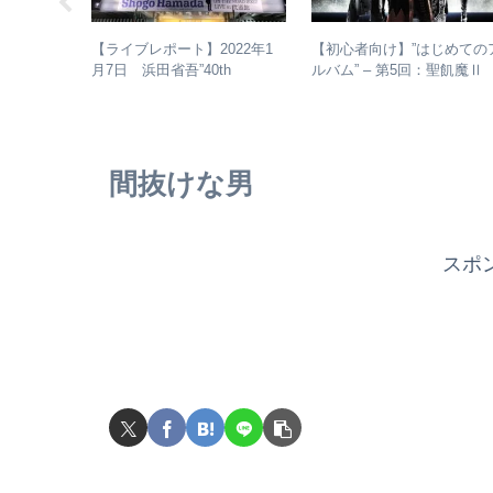
由抜きで人間
【初心者向け】”はじめての
【ライブレポート】2022年1
計結果 –
ルバム” – 第5回：聖飢魔
月7日 浜田省吾”40th
・傾向分析
おすすめのベストアルバム
Anniversary ON THE ROAD
おすすめのオリジナルアル
2022 LIVE at 武道館” – なぜ
ムは？
今、武道館再現セットリスト
でライブを行ったのか？
間抜けな男
スポ