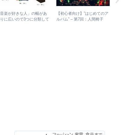
【初心者向け】”はじめてのア
【初心者
「音楽が好きな人」の幅があ
ルバム” – 第7回：人間椅子
ルバム” 
りに広いので3つに分類して
絶対おすすめの名盤と全アル
各年代の
理してみた – 歌・音楽・音
バムレビューも
つ選出！
楽と言う現象