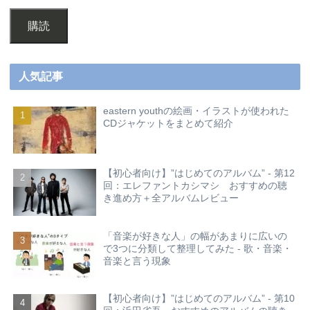
購読
人気記事
eastern youthの絵画・イラストが使われた
CDジャケットをまとめて紹介
【初心者向け】”はじめてのアルバム” - 第12
回：エレファントカシマシ おすすめの聴
き進め方＋全アルバムレビュー
「音楽が好きな人」の幅があまりに広いの
で3つに分類して整理してみた - 歌・音楽・
音楽と言う現象
【初心者向け】”はじめてのアルバム” - 第10