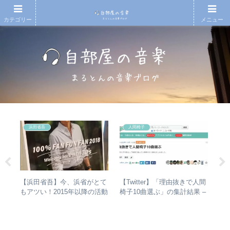
カテゴリー
メニュー
浜田省吾
人間椅子
e
シマ
【浜田省吾】今、浜省がとて
【Twitter】「理由抜きで人間
【
と
もアツい！2015年以降の活動
椅子10曲選ぶ」の集計結果 –
アル
最強
と現在のまとめ
人気曲ランキング・傾向分析
you