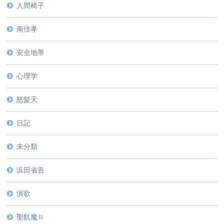
人間椅子
南佳孝
安全地帯
心理学
怒髪天
日記
未分類
浜田省吾
演歌
聖飢魔Ⅱ