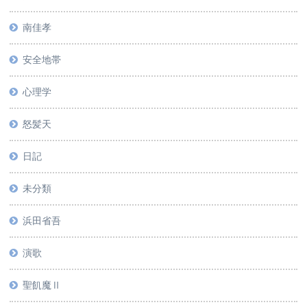
南佳孝
安全地帯
心理学
怒髪天
日記
未分類
浜田省吾
演歌
聖飢魔Ⅱ