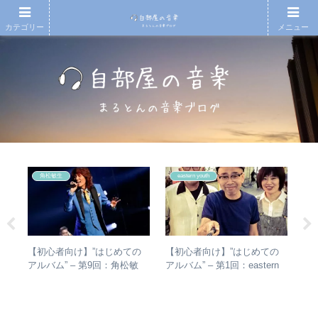
カテゴリー
メニュー
角松敏生
eastern youth
【初心者向け】”はじめての
【初心者向け】”はじめての
【
真相
アルバム” – 第9回：角松敏
アルバム” – 第1回：eastern
再
生 各年代のおすすめ名盤を
youth
振
1枚ずつ選出！
表
介