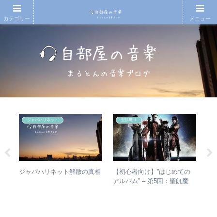
カテゴリー
メニュー
ジャパハリネット
聖飢魔Ⅱ
の
【初心者向け】”はじめての
や
ジャパハリネット解散の真相
敏
アルバム” – 第5回：聖飢魔
シ
盤を
Ⅱ おすすめのベストアルバ
は？
ム、おすすめのオリジナルア
バ
ルバムは？