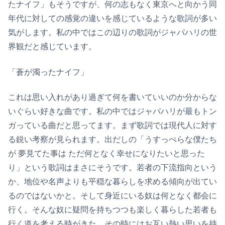
たナイフ」もそうですが、何の志もなく東京へと向かう同
年代に対しての感覚の違いを感じているような歌詞が多い
気がします。私の中ではこの辺りの歌詞がジャパハリの世
界観だと感じています。
「蒼が濁ったナイフ」
これは思い入れがあり過ぎて何を書いていいのか分からな
いぐらい好きな曲です。私の中ではジャパハリが最もトン
ガっている曲だと思ってます。まず歌詞では現代人に対す
る鋭い考察が見られます。出だしの「うすっぺらな僕たち
が 夢見てた事は ただ何となく幸せになりたいと思った
り」という歌詞はまさにそうです。若者の下流指向という
か、地位や名声よりも平穏な暮らしを求める傾向が出てい
るのではないかと。そして身近にいる奴は何となく都会に
行く。そんな奴に疑問を持ちつつも楽しく暮らした若者も
行く道を考える時がきた。その時にはお互い熱い思いを持