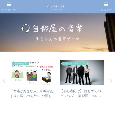
カテゴリー
メニュー
音楽の聴き方
エレファントカシマシ
アル
【初心者向け】”はじめての
【
「音楽が好きな人」の幅があ
ング
アルバム” – 第12回：エレフ
アル
まりに広いので3つに分類し
アな
ァントカシマシ おすすめの
子
て整理してみた – 歌・音楽・
聴き進め方＋全アルバムレビ
ア
音楽と言う現象
ュー