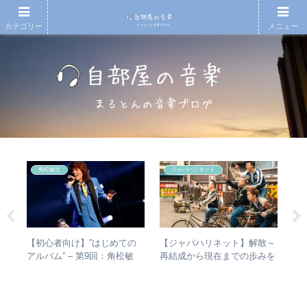
カテゴリー
メニュー
角松敏生
ジャパハリネット
シマ
【初心者向け】”はじめての
【ジャパハリネット】解散～
「
と
アルバム” – 第9回：角松敏
再結成から現在までの歩みを
ま
最強
生 各年代のおすすめ名盤を
振り返る – 再結成後の活動年
て
1枚ずつ選出！
表＆シングル・アルバム全紹
音
介