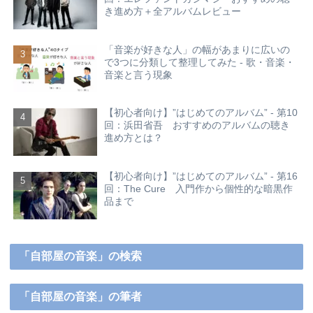
き進め方＋全アルバムレビュー
「音楽が好きな人」の幅があまりに広いの
で3つに分類して整理してみた - 歌・音楽・
音楽と言う現象
【初心者向け】”はじめてのアルバム” - 第10
回：浜田省吾 おすすめのアルバムの聴き
進め方とは？
【初心者向け】”はじめてのアルバム” - 第16
回：The Cure 入門作から個性的な暗黒作
品まで
「自部屋の音楽」の検索
「自部屋の音楽」の筆者