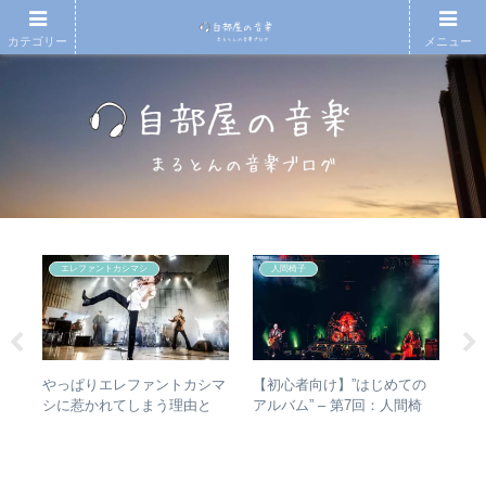
カテゴリー
メニュー
エレファントカシマシ
人間椅子
やっぱりエレファントカシマ
【初心者向け】”はじめての
【T
1
シに惹かれてしまう理由と
アルバム” – 第7回：人間椅
椅
は？ – ずっと”未完成”の最強
子 絶対おすすめの名盤と全
人
AD
バンドの魅力
アルバムレビューも
なぜ
スト