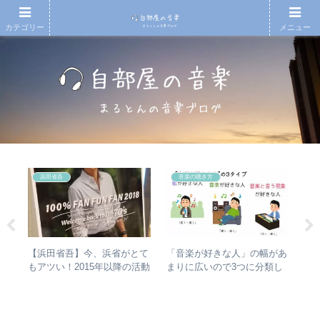
カテゴリー
メニュー
浜田省吾
音楽の聴き方
人間
【浜田省吾】今、浜省がとて
【
「音楽が好きな人」の幅があ
 –
もアツい！2015年以降の活動
アル
まりに広いので3つに分類し
分析
と現在のまとめ
子
て整理してみた – 歌・音楽・
ア
音楽と言う現象