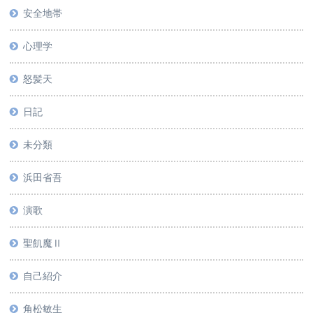
安全地帯
心理学
怒髪天
日記
未分類
浜田省吾
演歌
聖飢魔Ⅱ
自己紹介
角松敏生