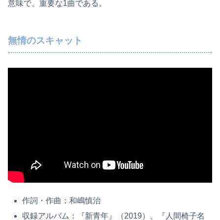
意味で、重要な1曲である。
無情のスキャット
作詞・作曲：和嶋慎治
収録アルバム：『新青年』（2019）、『人間椅子名