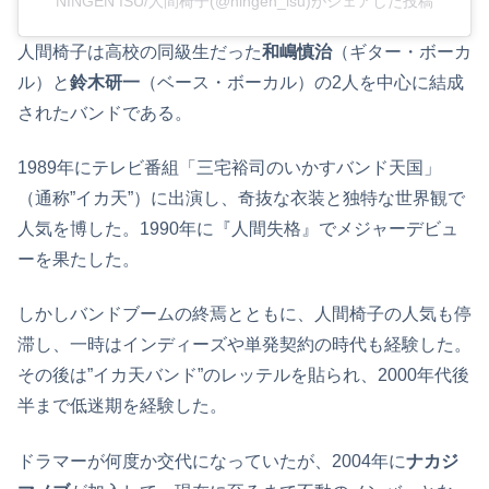
NINGEN ISU/人間椅子(@ningen_isu)がシェアした投稿
人間椅子は高校の同級生だった
和嶋慎治
（ギター・ボーカ
ル）と
鈴木研一
（ベース・ボーカル）の2人を中心に結成
されたバンドである。
1989年にテレビ番組「三宅裕司のいかすバンド天国」
（通称”イカ天”）に出演し、奇抜な衣装と独特な世界観で
人気を博した。1990年に『人間失格』でメジャーデビュ
ーを果たした。
しかしバンドブームの終焉とともに、人間椅子の人気も停
滞し、一時はインディーズや単発契約の時代も経験した。
その後は”イカ天バンド”のレッテルを貼られ、2000年代後
半まで低迷期を経験した。
ドラマーが何度か交代になっていたが、2004年に
ナカジ