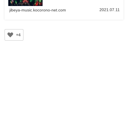
2021.07.11
jibeya-music.kocorono-net.com
+4