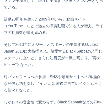
マノブ
が加入して、現在に至るまで不動のメンバーとなっ
ている。
活動20周年を超えた2009年頃から、動画サイト
（YouTube）などで過去の演奏動画で知る人が増え、ライ
ブの動員数が増え始める。
そして2013年にオジー・オズボーンの主催するOzzfest
Japan 2013に大抜擢され、敬愛するBlack Sabbathと同じ
ステージに立つと、さらに注目度が一気に高まり。”再デ
ビュー”となった。
対バンやフェスへの参加、SNSや動画サイトへの積極的
な発信も功を奏し、”イカ天”出演後に再ブレイクとも言え
る状況となった。
しかしその音楽性は変わらず、Black Sabbathなどの70年