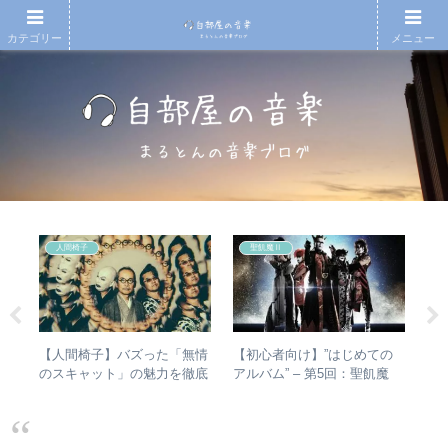
カテゴリー
メニュー
人間椅子
聖飢魔Ⅱ
【人間椅子】バズった「無情
【初心者向け】”はじめての
【T
があ
のスキャット」の魅力を徹底
アルバム” – 第5回：聖飢魔
椅
し
的に掘り下げてみた
Ⅱ おすすめのベストアルバ
人
楽・
ム、おすすめのオリジナルア
ルバムは？