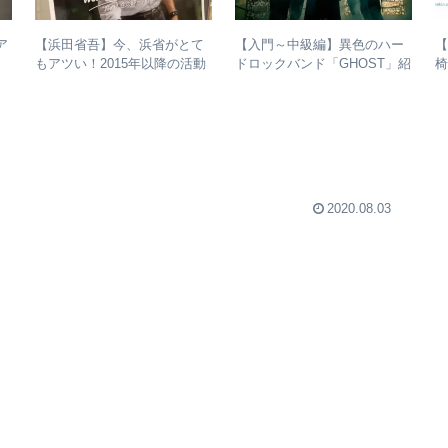
ア
【浜田省吾】今、浜省がとて
【入門～中級編】異色のハー
【
省吾
もアツい！2015年以降の活動
ドロックバンド「GHOST」紹
椅
進
と現在のまとめ
介＋全アルバムレビュー
2020.08.03