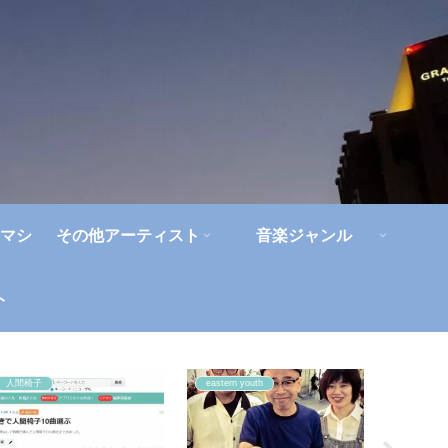
マシ
その他アーティスト
音楽ジャンル
ト
人間椅子
eastern youth
ジャパハ