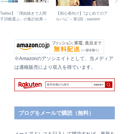
Twitter】「理由抜きで人間
【初心者向け】”はじめてのア
ジャパハ
子10曲選ぶ」の集計結果 –
ルバム” – 第1回：eastern
人気曲ランキング・傾向分析
youth
※Amazonのアソシエイトとして、当メディア
は適格販売により収入を得ています。
ブログをメールで購読（無料）
メールアドレスを記入して購読すれば、更新を