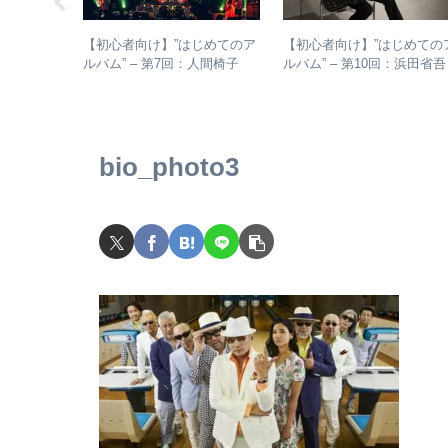
の元ネタか
【初心者向け】”はじめてのア
【初心者向け】”はじめての
いて、比較
ルバム” – 第7回：人間椅子
ルバム” – 第10回：浜田
絶対おすすめの名盤と全アル
おすすめのアルバムの聴き
バムレビューも
め方とは？
bio_photo3