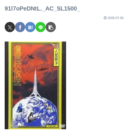
91l7oPeDNtL._AC_SL1500_
2026.07.08