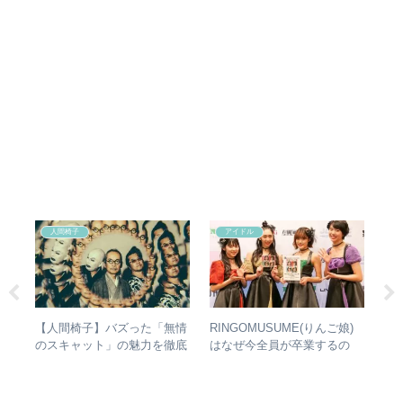
人間椅子
アイドル
の
【人間椅子】バズった「無情
RINGOMUSUME(りんご娘)
【
フ
のスキャット」の魅力を徹底
はなぜ今全員が卒業するの
も
めの
的に掘り下げてみた
か？ – 公式・メンバーコメン
検
レビ
トから読み取れること