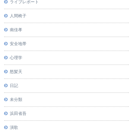
ライブレポート
人間椅子
南佳孝
安全地帯
心理学
怒髪天
日記
未分類
浜田省吾
演歌