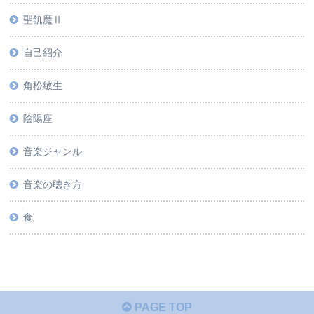
聖飢魔Ⅱ
自己紹介
角松敏生
陰陽座
音楽ジャンル
音楽の聴き方
食
PAGE TOP