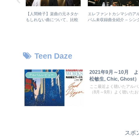
じめてのア
【人間椅子】楽曲の元ネタか
エレファントカシマシのア
：人間椅子
もしれない曲について、比較
バム未収録曲全紹介 – シン
盤と全アル
検証してみた
ルのカップリングからレア
未発表曲まで
Teen Daze
2021年9月～10月 よ
アルバムレビュー
松敏生, Chic, Ghost
ここ最近よく聴いたアルバ
（8月～9月）よく聴いたおす
スポ