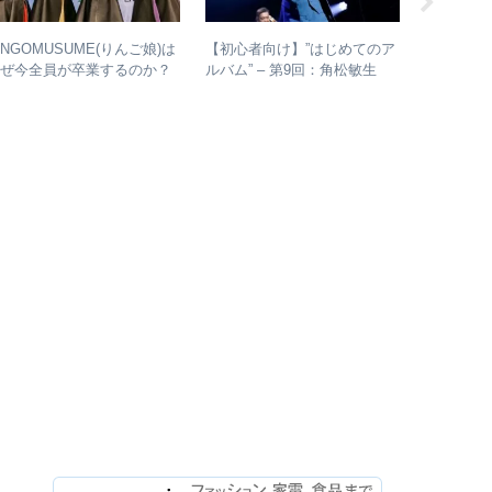
INGOMUSUME(りんご娘)は
【初心者向け】”はじめてのア
【ジャパ
なぜ今全員が卒業するのか？
ルバム” – 第9回：角松敏生
再結成か
 公式・メンバーコメントか
各年代のおすすめ名盤を1枚ず
振り返る 
ら読み取れること
つ選出！
表＆シン
介