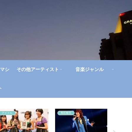
マシ
その他アーティスト
音楽ジャンル
ト
アイドル
角松敏生
ジャパハ