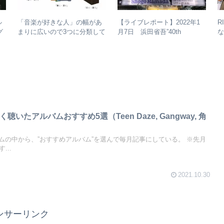
ル
R
「音楽が好きな人」の幅があ
【ライブレポート】2022年1
グ
まりに広いので3つに分類して
月7日 浜田省吾”40th
な
–
整理してみた – 歌・音楽・音
Anniversary ON THE ROAD
楽と言う現象
2022 LIVE at 武道館” – なぜ
今、武道館再現セットリスト
でライブを行ったのか？
く聴いたアルバムおすすめ5選（Teen Daze, Gangway, 角
）
ムの中から、”おすすめアルバム”を選んで毎月記事にしている。 ※先月
...
2021.10.30
ンサーリンク