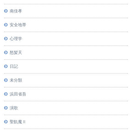
南佳孝
安全地帯
心理学
怒髪天
日記
未分類
浜田省吾
演歌
聖飢魔Ⅱ