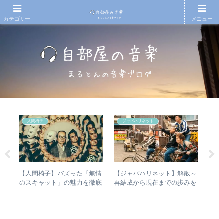
カテゴリー
メニュー
人間椅子
ジャパハリネット
ハー
【人間椅子】バズった「無情
【ジャパハリネット】解散～
【
」
のスキャット」の魅力を徹底
再結成から現在までの歩みを
も
ー
的に掘り下げてみた
振り返る – 再結成後の活動年
と
表＆シングル・アルバム全紹
介