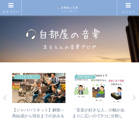
カテゴリー
メニュー
ジャパハリネット
音楽の聴き方
の
【ジャパハリネット】解散～
【
「音楽が好きな人」の幅があ
n
再結成から現在までの歩みを
アル
まりに広いので3つに分類し
振り返る – 再結成後の活動年
Ⅱ
て整理してみた – 歌・音楽・
表＆シングル・アルバム全紹
ム
音楽と言う現象
介
ル