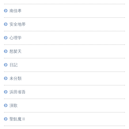
南佳孝
安全地帯
心理学
怒髪天
日記
未分類
浜田省吾
演歌
聖飢魔Ⅱ