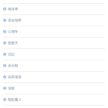
南佳孝
安全地帯
心理学
怒髪天
日記
未分類
浜田省吾
演歌
聖飢魔Ⅱ