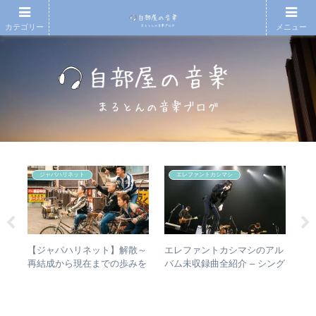
カテゴリー
メニュー
ジャパハリネット
エレファントカシマシ
の
【ジャパハリネット】解散～
エレファントカシマシのアル
【
フ
再結成から現在までの歩みを
バム未収録曲全紹介 – シング
アル
めの
振り返る – 再結成後の活動年
ルのカップリングからレアな
子
レビ
表＆シングル・アルバム全紹
未発表曲まで
ア
介