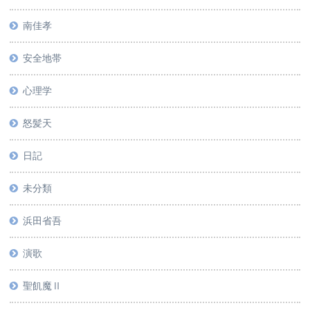
南佳孝
安全地帯
心理学
怒髪天
日記
未分類
浜田省吾
演歌
聖飢魔Ⅱ