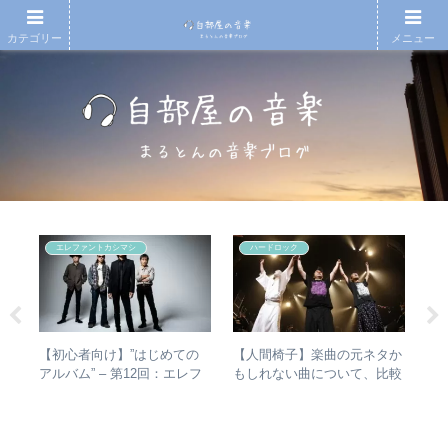
カテゴリー
メニュー
エレファントカシマシ
ハードロック
e
ハー
【初心者向け】”はじめての
【人間椅子】楽曲の元ネタか
【
」
アルバム” – 第12回：エレフ
もしれない曲について、比較
アル
ー
ァントカシマシ おすすめの
検証してみた
you
聴き進め方＋全アルバムレビ
ュー