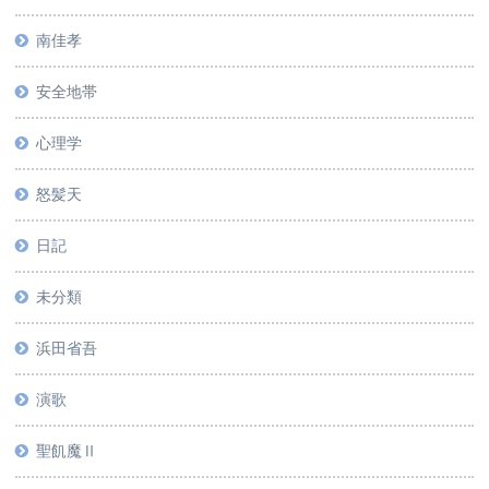
南佳孝
安全地帯
心理学
怒髪天
日記
未分類
浜田省吾
演歌
聖飢魔Ⅱ