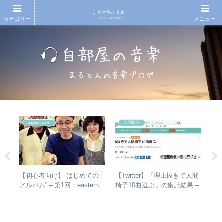
カテゴリー
メニュー
eastern youth
人間椅子
とて
【初心者向け】”はじめての
【Twitter】「理由抜きで人間
【
活動
アルバム” – 第1回：eastern
椅子10曲選ぶ」の集計結果 –
ド
youth
人気曲ランキング・傾向分析
紹