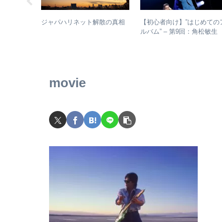
じめてのア
【初心者向け】”はじめての
ジャパハリネット解散の真相
：人間椅子
ルバム” – 第9回：角松敏
盤と全アル
各年代のおすすめ名盤を1枚
つ選出！
movie