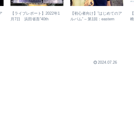
ア
【初心者向け】”はじめてのア
【
【ライブレポート】2022年1
生
ルバム” – 第1回：eastern
椅
月7日 浜田省吾”40th
ず
youth
Anniversary ON THE ROAD
2022 LIVE at 武道館” – なぜ
今、武道館再現セットリスト
でライブを行ったのか？
2024.07.26