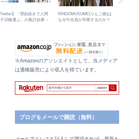
Twitter】「理由抜きで人間
RINGOMUSUME(りんご娘)は
【浜田省
子10曲選ぶ」の集計結果 –
なぜ今全員が卒業するのか？
もアツい！
人気曲ランキング・傾向分析
– 公式・メンバーコメントか
と現在の
ら読み取れること
※Amazonのアソシエイトとして、当メディア
は適格販売により収入を得ています。
ブログをメールで購読（無料）
メールアドレスを記入して購読すれば、更新を