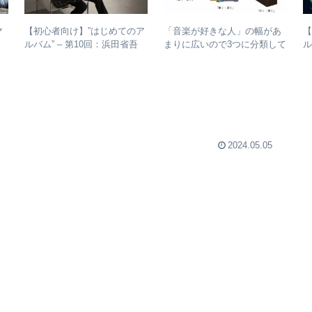
マ
【初心者向け】”はじめてのア
【
「音楽が好きな人」の幅があ
ルバム” – 第10回：浜田省吾
ル
まりに広いので3つに分類して
強
おすすめのアルバムの聴き進
整理してみた – 歌・音楽・音
め方とは？
楽と言う現象
2024.05.05