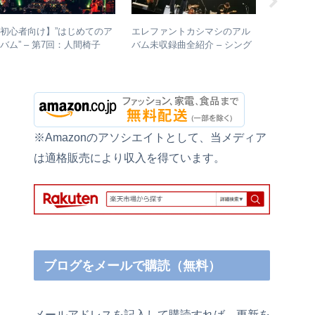
初心者向け】”はじめてのア
エレファントカシマシのアル
【初心者
バム” – 第7回：人間椅子
バム未収録曲全紹介 – シング
ルバム” 
絶対おすすめの名盤と全アル
ルのカップリングからレアな
トカシマ
バムレビューも
未発表曲まで
進め方＋
※Amazonのアソシエイトとして、当メディア
は適格販売により収入を得ています。
ブログをメールで購読（無料）
メールアドレスを記入して購読すれば、更新を