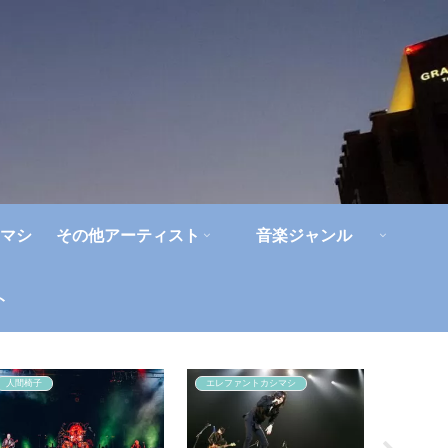
マシ
その他アーティスト
音楽ジャンル
ト
人間椅子
エレファントカシマシ
エレファ