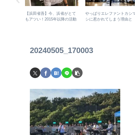
の元ネタか
【浜田省吾】今、浜省がとて
やっぱりエレファントカシ
いて、比較
もアツい！2015年以降の活動
シに惹かれてしまう理由と
と現在のまとめ
は？ – ずっと”未完成”の最
バンドの魅力
20240505_170003