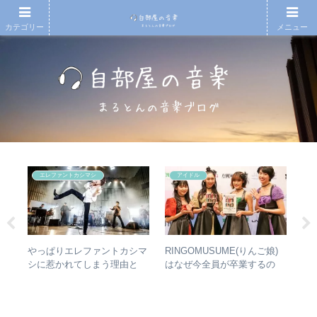
カテゴリー
メニュー
エレファントカシマシ
アイドル
散～
やっぱりエレファントカシマ
RINGOMUSUME(りんご娘)
【
みを
シに惹かれてしまう理由と
はなぜ今全員が卒業するの
月7
動年
は？ – ずっと”未完成”の最強
か？ – 公式・メンバーコメン
An
全紹
バンドの魅力
トから読み取れること
20
今