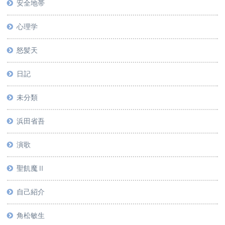
安全地帯
心理学
怒髪天
日記
未分類
浜田省吾
演歌
聖飢魔Ⅱ
自己紹介
角松敏生