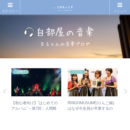
カテゴリー
メニュー
人間椅子
アイドル
ハー
【初心者向け】”はじめての
RINGOMUSUME(りんご娘)
【
」
アルバム” – 第7回：人間椅
はなぜ今全員が卒業するの
の
ー
子 絶対おすすめの名盤と全
か？ – 公式・メンバーコメン
的
アルバムレビューも
トから読み取れること