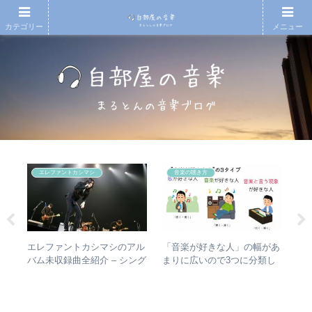
カテゴリー
メニュー
エレファントカシマシ
音楽の聴き方
散～
エレファントカシマシのアル
RI
「音楽が好きな人」の幅があ
みを
バム未収録曲全紹介 – シング
は
まりに広いので3つに分類し
動年
ルのカップリングからレアな
か
て整理してみた – 歌・音楽・
全紹
未発表曲まで
ト
音楽と言う現象