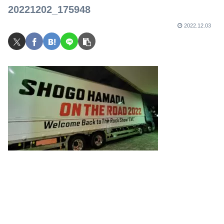
20221202_175948
2022.12.03