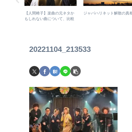
りんご娘)は
【人間椅子】楽曲の元ネタか
ジャパハリネット解散の真
するのか？
もしれない曲について、比較
コメントか
検証してみた
20221104_213533