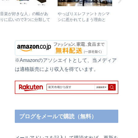
やっぱりエレファントカシマ
【浜田省
「音楽が好きな人」の幅があ
シに惹かれてしまう理由と
もアツい！
りに広いので3つに分類して
は？ – ずっと”未完成”の最強
と現在の
理してみた – 歌・音楽・音
バンドの魅力
楽と言う現象
※Amazonのアソシエイトとして、当メディア
は適格販売により収入を得ています。
ブログをメールで購読（無料）
メールアドレスを記入して購読すれば、更新を