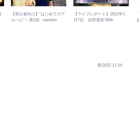
【初心者向け】”はじめてのア
相
【ライブレポート】2022年1
ルバム” – 第1回：eastern
月7日 浜田省吾”40th
ま
youth
Anniversary ON THE ROAD
整
2022 LIVE at 武道館” – なぜ
今、武道館再現セットリスト
でライブを行ったのか？
2022.11.04