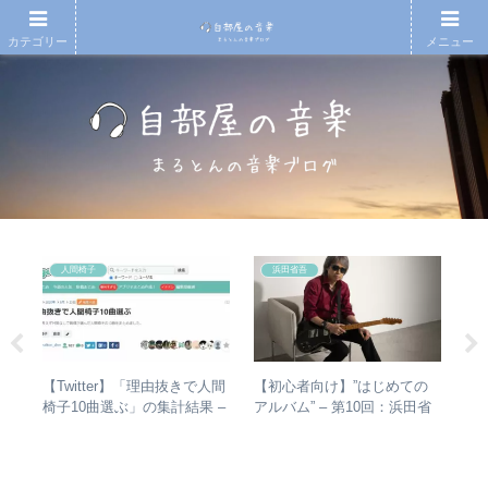
カテゴリー
メニュー
人間椅子
浜田省吾
シマ
【Twitter】「理由抜きで人間
【初心者向け】”はじめての
【
と
椅子10曲選ぶ」の集計結果 –
アルバム” – 第10回：浜田省
も
最強
人気曲ランキング・傾向分析
吾 おすすめのアルバムの聴
検
き進め方とは？