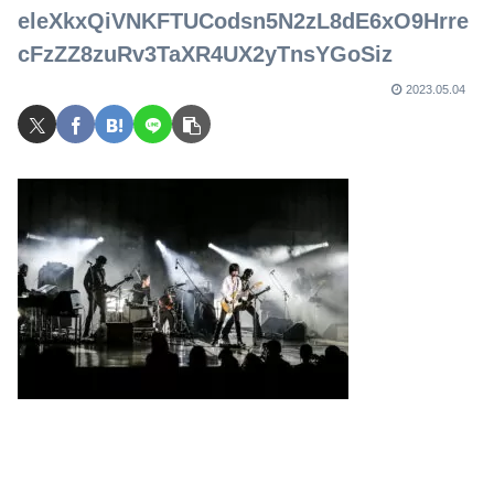
eleXkxQiVNKFTUCodsn5N2zL8dE6xO9Hrre
cFzZZ8zuRv3TaXR4UX2yTnsYGoSiz
2023.05.04