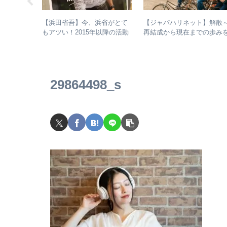
じめてのア
【浜田省吾】今、浜省がとて
【ジャパハリネット】解散
：聖飢魔Ⅱ
もアツい！2015年以降の活動
再結成から現在までの歩み
アルバム、
と現在のまとめ
振り返る – 再結成後の活動
ナルアルバ
表＆シングル・アルバム全
介
29864498_s