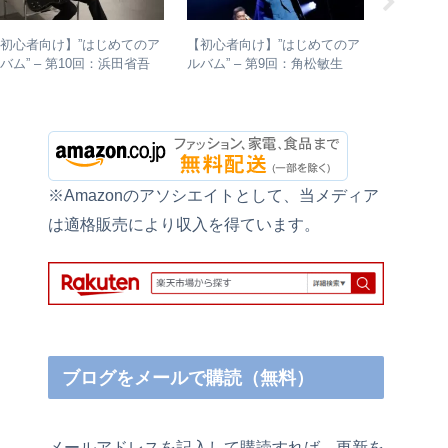
初心者向け】”はじめてのア
【初心者向け】”はじめてのア
【初心者
バム” – 第10回：浜田省吾
ルバム” – 第9回：角松敏生
ルバム” 
おすすめのアルバムの聴き進
各年代のおすすめ名盤を1枚ず
絶対おす
め方とは？
つ選出！
バムレビ
※Amazonのアソシエイトとして、当メディア
は適格販売により収入を得ています。
ブログをメールで購読（無料）
メールアドレスを記入して購読すれば、更新を