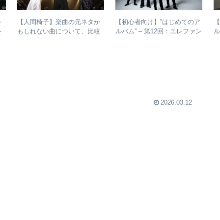
～
【人間椅子】楽曲の元ネタか
【初心者向け】”はじめてのア
【
を
もしれない曲について、比較
ルバム” – 第12回：エレファン
ル
年
検証してみた
トカシマシ おすすめの聴き
紹
進め方＋全アルバムレビュー
2026.03.12