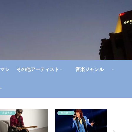
マシ
その他アーティスト
音楽ジャンル
ト
浜田省吾
角松敏生
人間椅子