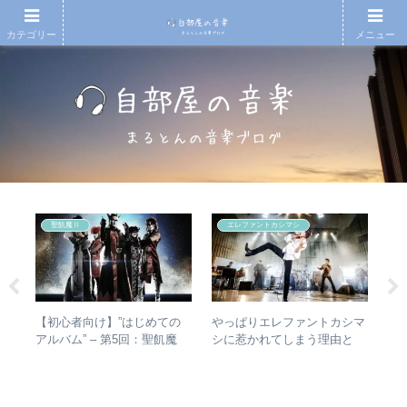
カテゴリー
メニュー
聖飢魔Ⅱ
エレファントカシマシ
の
【初心者向け】”はじめての
やっぱりエレファントカシマ
【
敏
アルバム” – 第5回：聖飢魔
シに惹かれてしまう理由と
月7
盤を
Ⅱ おすすめのベストアルバ
は？ – ずっと”未完成”の最強
An
ム、おすすめのオリジナルア
バンドの魅力
20
ルバムは？
今