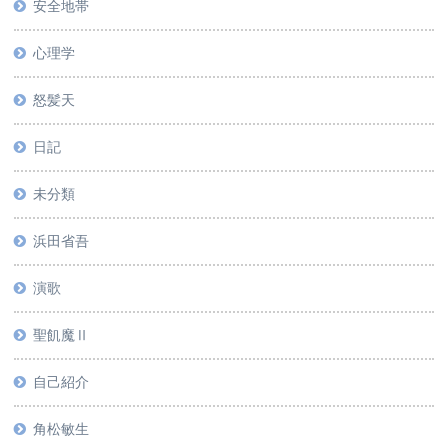
安全地帯
心理学
怒髪天
日記
未分類
浜田省吾
演歌
聖飢魔Ⅱ
自己紹介
角松敏生