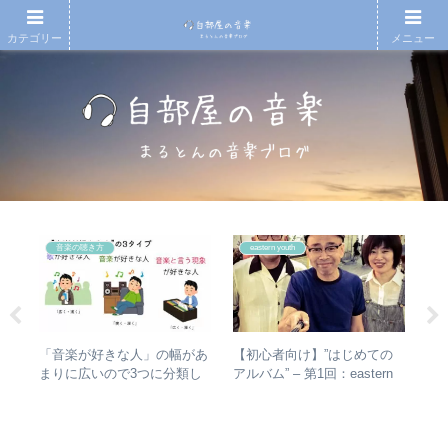
カテゴリー
メニュー
音楽の聴き方
eastern youth
タか
【初心者向け】”はじめての
【T
「音楽が好きな人」の幅があ
比較
アルバム” – 第1回：eastern
椅
まりに広いので3つに分類し
youth
人
て整理してみた – 歌・音楽・
音楽と言う現象