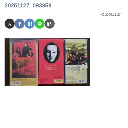
20251127_093359
2025.11.27