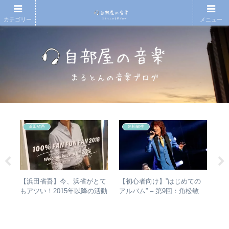
カテゴリー
メニュー
浜田省吾
角松敏生
の
【浜田省吾】今、浜省がとて
【初心者向け】”はじめての
【T
フ
もアツい！2015年以降の活動
アルバム” – 第9回：角松敏
椅
めの
と現在のまとめ
生 各年代のおすすめ名盤を
人
レビ
1枚ずつ選出！