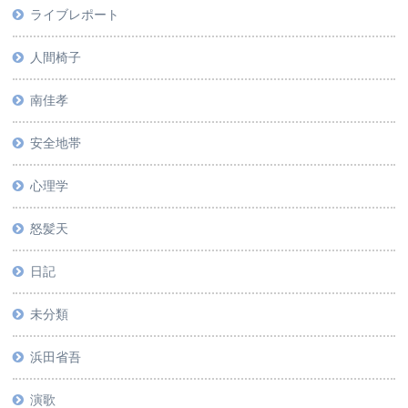
ライブレポート
人間椅子
南佳孝
安全地帯
心理学
怒髪天
日記
未分類
浜田省吾
演歌