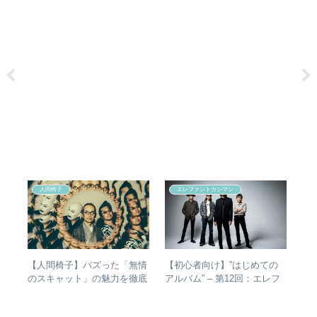
人間椅子
エレファントカシマシ
アル
【人間椅子】バズった「無情
【初心者向け】”はじめての
や
ング
のスキャット」の魅力を徹底
アルバム” – 第12回：エレフ
シ
アな
的に掘り下げてみた
ァントカシマシ おすすめの
は？
聴き進め方＋全アルバムレビ
バ