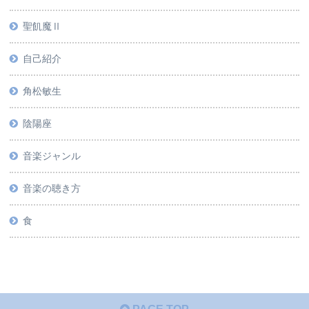
聖飢魔Ⅱ
自己紹介
角松敏生
陰陽座
音楽ジャンル
音楽の聴き方
食