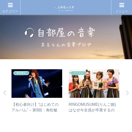
カテゴリー
メニュー
角松敏生
アイドル
シマ
【初心者向け】”はじめての
RINGOMUSUME(りんご娘)
「
と
アルバム” – 第9回：角松敏
はなぜ今全員が卒業するの
ま
最強
生 各年代のおすすめ名盤を
か？ – 公式・メンバーコメン
て
1枚ずつ選出！
トから読み取れること
音