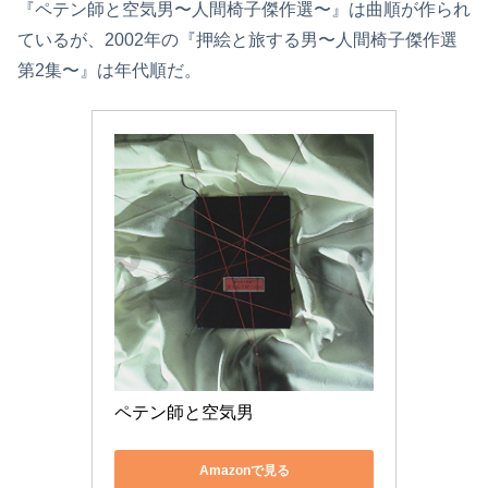
『ペテン師と空気男〜人間椅子傑作選〜』は曲順が作られ
ているが、2002年の『押絵と旅する男〜人間椅子傑作選
第2集〜』は年代順だ。
ペテン師と空気男
Amazonで見る