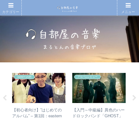
カテゴリー
メニュー
eastern youth
アルバムレビュー
散～
【初心者向け】”はじめての
【入門～中級編】異色のハー
【
みを
アルバム” – 第1回：eastern
ドロックバンド「GHOST」
アル
動年
youth
紹介＋全アルバムレビュー
子
全紹
ア