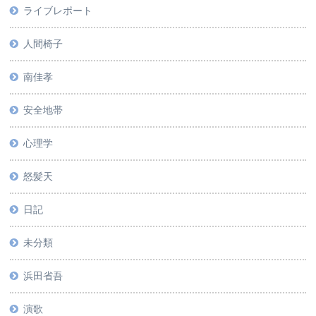
ライブレポート
人間椅子
南佳孝
安全地帯
心理学
怒髪天
日記
未分類
浜田省吾
演歌