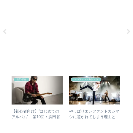
浜田省吾
エレファントカシマシ
の
【初心者向け】”はじめての
やっぱりエレファントカシマ
エ
敏
アルバム” – 第10回：浜田省
シに惹かれてしまう理由と
バ
盤を
吾 おすすめのアルバムの聴
は？ – ずっと”未完成”の最強
ル
き進め方とは？
バンドの魅力
未