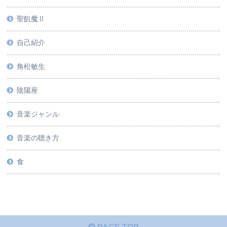
聖飢魔Ⅱ
自己紹介
角松敏生
陰陽座
音楽ジャンル
音楽の聴き方
食