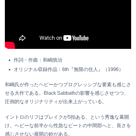
作詞・作曲：和嶋慎治
オリジナル収録作品：6th『無限の住人』（1996）
和嶋氏が作ったヘビーかつプログレッシブな要素も感じさ
せる大作である。Black Sabbathの影響を感じさせつつ、
圧倒的なオリジナリティが出来上がっている。
イントロのリフはブレイクが5拍ある、という秀逸な幕開
け。ヘビーな前半から性急なビートの中間部へと、長さを
感じさせない展開の妙がある。