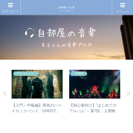
カテゴリー
メニュー
アルバムレビュー
人間椅子
人間
【入門～中級編】異色のハー
【初心者向け】”はじめての
【
 –
ドロックバンド「GHOST」
アルバム” – 第7回：人間椅
月7
分析
紹介＋全アルバムレビュー
子 絶対おすすめの名盤と全
An
アルバムレビューも
20
今