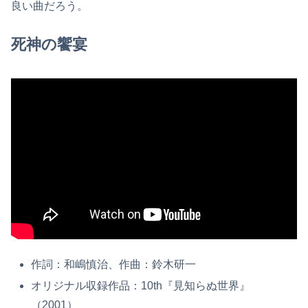
良い曲だろう。
死神の饗宴
作詞：和嶋慎治、作曲：鈴木研一
オリジナル収録作品：10th『見知らぬ世界』
（2001）