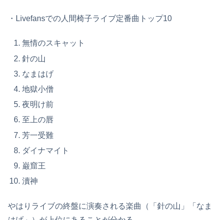
・Livefansでの人間椅子ライブ定番曲トップ10
無情のスキャット
針の山
なまはげ
地獄小僧
夜明け前
至上の唇
芳一受難
ダイナマイト
巌窟王
瀆神
やはりライブの終盤に演奏される楽曲（「針の山」「なま
はげ」）が上位にあることが分かる。