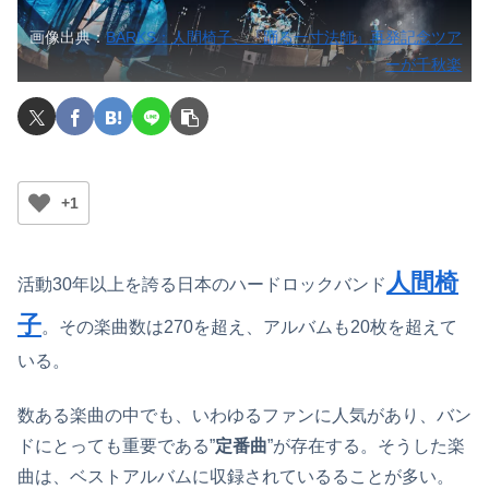
画像出典：
BARKS：人間椅子、『踊る一寸法師』再発記念ツア
ーが千秋楽
+1
人間椅
活動30年以上を誇る日本のハードロックバンド
子
。その楽曲数は270を超え、アルバムも20枚を超えて
いる。
数ある楽曲の中でも、いわゆるファンに人気があり、バン
ドにとっても重要である”
定番曲
”が存在する。そうした楽
曲は、ベストアルバムに収録されているることが多い。