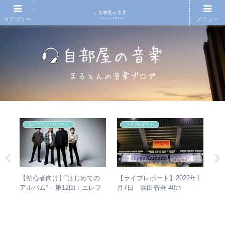
カテゴリー
メニュー
エレファントカシマシ
ライブレポート
タか
【初心者向け】”はじめての
【
【ライブレポート】2022年1
比較
アルバム” – 第12回：エレフ
アル
月7日 浜田省吾”40th
ァントカシマシ おすすめの
生
Anniversary ON THE ROAD
聴き進め方＋全アルバムレビ
1
2022 LIVE at 武道館” – なぜ
ュー
今、武道館再現セットリスト