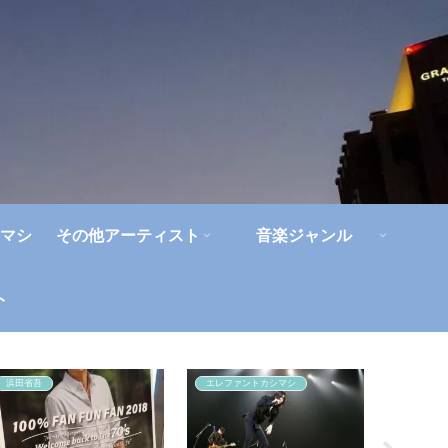
マシ
その他アーティスト
音楽ジャンル
ト
浜田省吾
エレファントカシマシ
エレファ