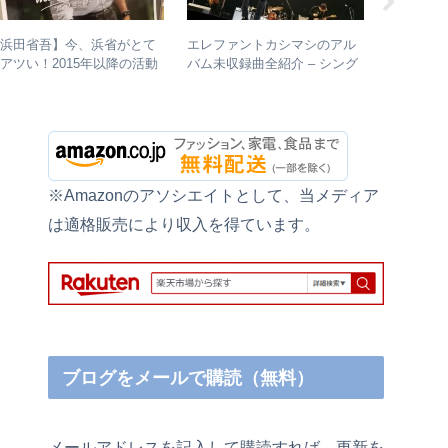
【浜田省吾】今、浜省がとて
エレファントカシマシのアル
やっぱり
アツい！2015年以降の活動
バム未収録曲全紹介 – シング
シに惹か
と現在のまとめ
ルのカップリングからレアな
は？ – 
未発表曲まで
バンドの
※Amazonのアソシエイトとして、当メディア
は適格販売により収入を得ています。
ブログをメールで購読（無料）
メールアドレスを記入して購読すれば、更新を