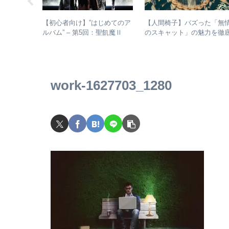
じめてのア
【初心者向け】”はじめてのア
【人間椅子】バズった「無
回：浜田省吾
ルバム” – 第5回：聖飢魔Ⅱ
のスキャット」の魅力を徹
ムの聴き進
おすすめのベストアルバム、
的に掘り下げてみた
おすすめのオリジナルアルバ
ムは？
work-1627703_1280