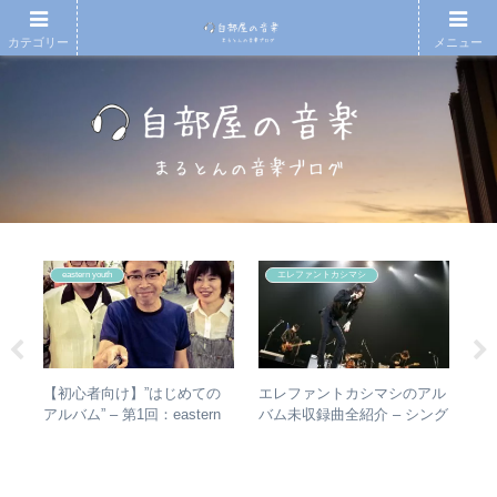
カテゴリー
メニュー
eastern youth
エレファントカシマシ
散～
【初心者向け】”はじめての
エレファントカシマシのアル
【
みを
アルバム” – 第1回：eastern
バム未収録曲全紹介 – シング
も
動年
youth
ルのカップリングからレアな
と
全紹
未発表曲まで