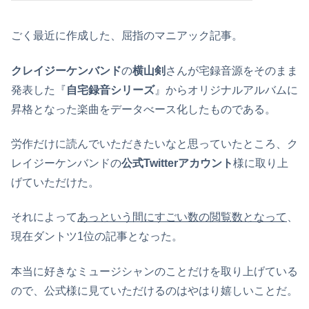
ごく最近に作成した、屈指のマニアック記事。
クレイジーケンバンド
の
横山剣
さんが宅録音源をそのまま
発表した『
自宅録音シリーズ
』からオリジナルアルバムに
昇格となった楽曲をデータべース化したものである。
労作だけに読んでいただきたいなと思っていたところ、ク
レイジーケンバンドの
公式Twitterアカウント
様に取り上
げていただけた。
それによって
あっという間にすごい数の閲覧数となって
、
現在ダントツ1位の記事となった。
本当に好きなミュージシャンのことだけを取り上げている
ので、公式様に見ていただけるのはやはり嬉しいことだ。