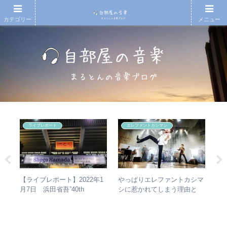
カテゴリー
メニュー
ライブレポート
エレファントカシマシ
の
やっぱりエレファントカシマ
【
【ライブレポート】2022年1
魔
シに惹かれてしまう理由と
も
月7日 浜田省吾”40th
ルバ
は？ – ずっと”未完成”の最強
と
Anniversary ON THE ROAD
ルア
バンドの魅力
2022 LIVE at 武道館” – なぜ
今、武道館再現セットリスト