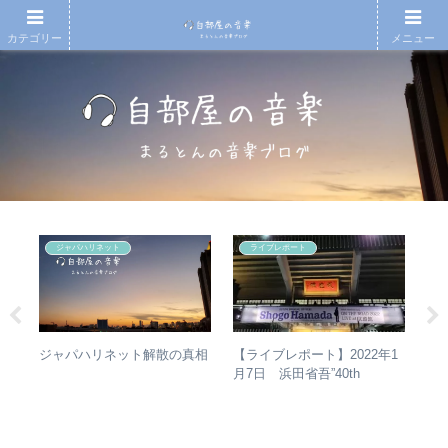
カテゴリー
メニュー
ジャパハリネット
ライブレポート
ハー
【
【ライブレポート】2022年1
ジャパハリネット解散の真相
」
アル
月7日 浜田省吾”40th
ー
生
Anniversary ON THE ROAD
1
2022 LIVE at 武道館” – なぜ
今、武道館再現セットリスト