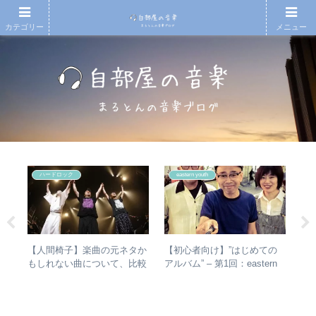
カテゴリー
メニュー
ハードロック
eastern youth
の
【人間椅子】楽曲の元ネタか
【初心者向け】”はじめての
【
椅
もしれない曲について、比較
アルバム” – 第1回：eastern
も
と全
検証してみた
youth
と