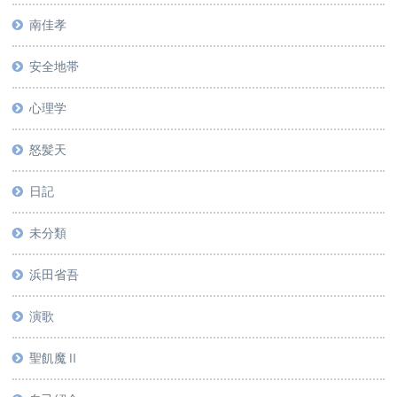
南佳孝
安全地帯
心理学
怒髪天
日記
未分類
浜田省吾
演歌
聖飢魔Ⅱ