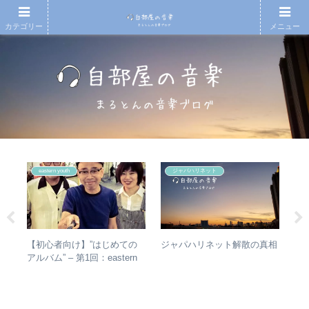
カテゴリー
メニュー
eastern youth
ジャパハリネット
の
【初心者向け】”はじめての
RI
ジャパハリネット解散の真相
椅
アルバム” – 第1回：eastern
は
と全
youth
か
ト