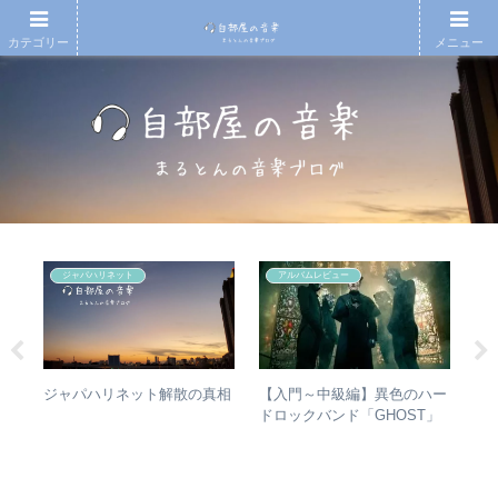
カテゴリー
メニュー
ジャパハリネット
アルバムレビュー
)
【入門～中級編】異色のハー
エ
ジャパハリネット解散の真相
の
ドロックバンド「GHOST」
バ
メン
紹介＋全アルバムレビュー
ル
未