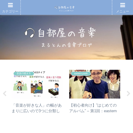
カテゴリー
メニュー
音楽の聴き方
eastern youth
散～
【初心者向け】”はじめての
【
「音楽が好きな人」の幅があ
みを
アルバム” – 第1回：eastern
アル
まりに広いので3つに分類し
動年
youth
子
て整理してみた – 歌・音楽・
全紹
ア
音楽と言う現象