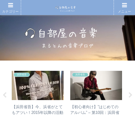
カテゴリー
メニュー
浜田省吾
浜田省吾
タか
【浜田省吾】今、浜省がとて
【初心者向け】”はじめての
【
比較
もアツい！2015年以降の活動
アルバム” – 第10回：浜田省
アル
と現在のまとめ
吾 おすすめのアルバムの聴
ァ
き進め方とは？
聴
ュ