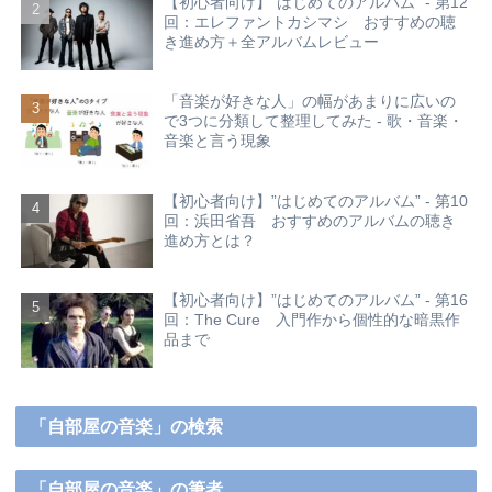
【初心者向け】”はじめてのアルバム” - 第12
回：エレファントカシマシ おすすめの聴
き進め方＋全アルバムレビュー
「音楽が好きな人」の幅があまりに広いの
で3つに分類して整理してみた - 歌・音楽・
音楽と言う現象
【初心者向け】”はじめてのアルバム” - 第10
回：浜田省吾 おすすめのアルバムの聴き
進め方とは？
【初心者向け】”はじめてのアルバム” - 第16
回：The Cure 入門作から個性的な暗黒作
品まで
「自部屋の音楽」の検索
「自部屋の音楽」の筆者