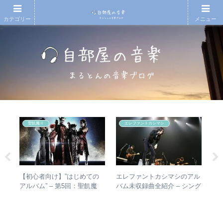
カテゴリー
メニュー
聖飢魔Ⅱ
エレファントカシマシ
人間
【初心者向け】”はじめての
エレファントカシマシのアル
【
 –
アルバム” – 第5回：聖飢魔
バム未収録曲全紹介 – シング
再
分析
Ⅱ おすすめのベストアルバ
ルのカップリングからレアな
振
ム、おすすめのオリジナルア
未発表曲まで
表
ルバムは？
介