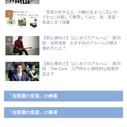
「音楽が好きな人」の幅があまりに広いの
で3つに分類して整理してみた - 歌・音楽・
音楽と言う現象
【初心者向け】”はじめてのアルバム” - 第10
回：浜田省吾 おすすめのアルバムの聴き
進め方とは？
【初心者向け】”はじめてのアルバム” - 第16
回：The Cure 入門作から個性的な暗黒作
品まで
「自部屋の音楽」の検索
「自部屋の音楽」の筆者