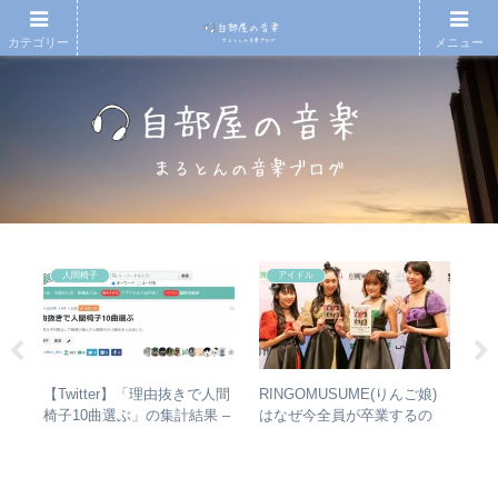
カテゴリー
メニュー
人間椅子
アイドル
ハー
【Twitter】「理由抜きで人間
RINGOMUSUME(りんご娘)
「
」
椅子10曲選ぶ」の集計結果 –
はなぜ今全員が卒業するの
ま
ー
人気曲ランキング・傾向分析
か？ – 公式・メンバーコメン
て
トから読み取れること
音