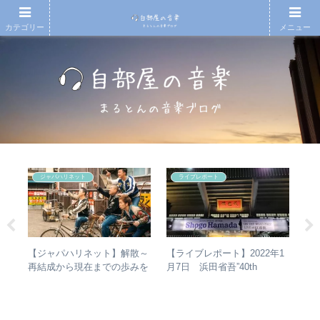
カテゴリー
メニュー
ジャパハリネット
ライブレポート
の
【ジャパハリネット】解散～
【ライブレポート】2022年1
「
省
再結成から現在までの歩みを
月7日 浜田省吾”40th
ま
の聴
振り返る – 再結成後の活動年
Anniversary ON THE ROAD
て
表＆シングル・アルバム全紹
2022 LIVE at 武道館” – なぜ
音
介
今、武道館再現セットリスト