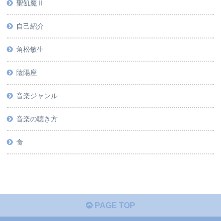
聖飢魔Ⅱ
自己紹介
角松敏生
陰陽座
音楽ジャンル
音楽の聴き方
食
PAGE TOP