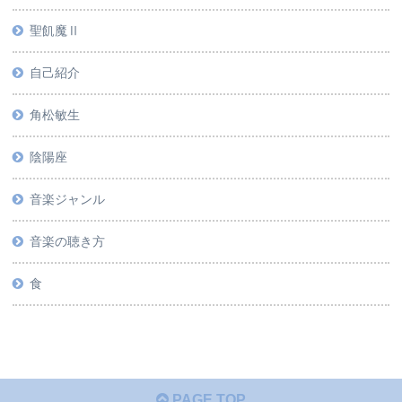
聖飢魔Ⅱ
自己紹介
角松敏生
陰陽座
音楽ジャンル
音楽の聴き方
食
PAGE TOP