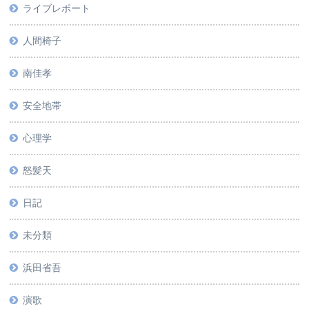
ライブレポート
人間椅子
南佳孝
安全地帯
心理学
怒髪天
日記
未分類
浜田省吾
演歌