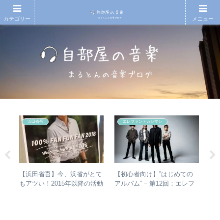
カテゴリー
メニュー
浜田省吾
エレファントカシマシ
【浜田省吾】今、浜省がとて
【初心者向け】”はじめての
【T
があ
もアツい！2015年以降の活動
アルバム” – 第12回：エレフ
椅
し
と現在のまとめ
ァントカシマシ おすすめの
人
楽・
聴き進め方＋全アルバムレビ
ュー