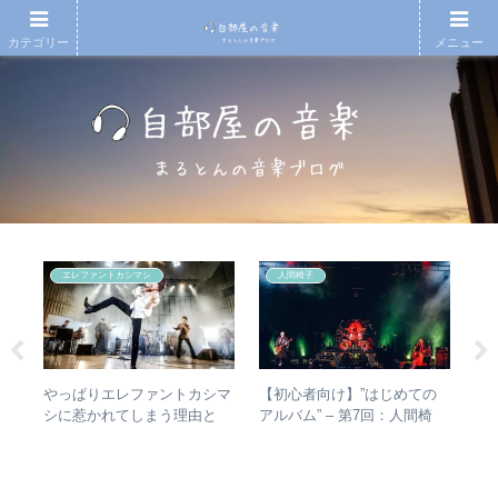
カテゴリー
メニュー
エレファントカシマシ
人間椅子
無情
やっぱりエレファントカシマ
【初心者向け】”はじめての
【
徹底
シに惹かれてしまう理由と
アルバム” – 第7回：人間椅
も
は？ – ずっと”未完成”の最強
子 絶対おすすめの名盤と全
検
バンドの魅力
アルバムレビューも