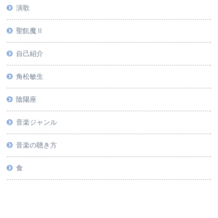
演歌
聖飢魔Ⅱ
自己紹介
角松敏生
陰陽座
音楽ジャンル
音楽の聴き方
食