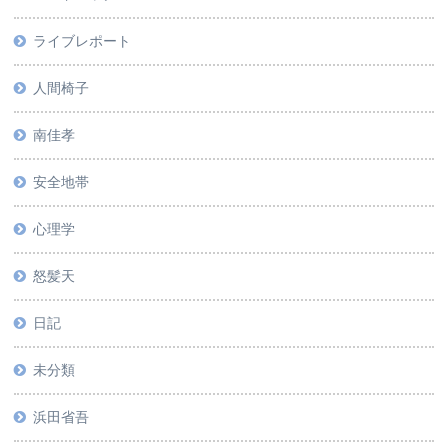
ライブレポート
人間椅子
南佳孝
安全地帯
心理学
怒髪天
日記
未分類
浜田省吾