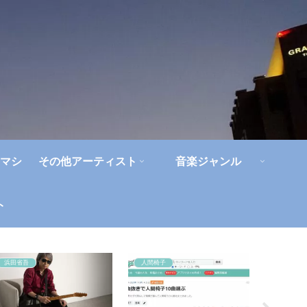
マシ
その他アーティスト
音楽ジャンル
ト
浜田省吾
人間椅子
ライブレ