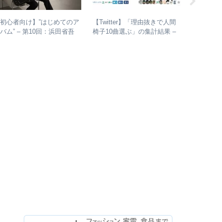
初心者向け】”はじめてのア
【Twitter】「理由抜きで人間
【ライブレ
バム” – 第10回：浜田省吾
椅子10曲選ぶ」の集計結果 –
月7日 浜田
おすすめのアルバムの聴き進
人気曲ランキング・傾向分析
Annivers
め方とは？
2022 LIV
今、武道
でライブ