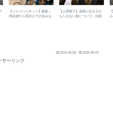
ア
【ジャパハリネット】解散～
【人間椅子】楽曲の元ネタか
【
再結成から現在までの歩みを
もしれない曲について、比較
ル
振り返る – 再結成後の活動年
検証してみた
表＆シングル・アルバム全紹
介
2010.09.09
2020.08.03
ンサーリンク