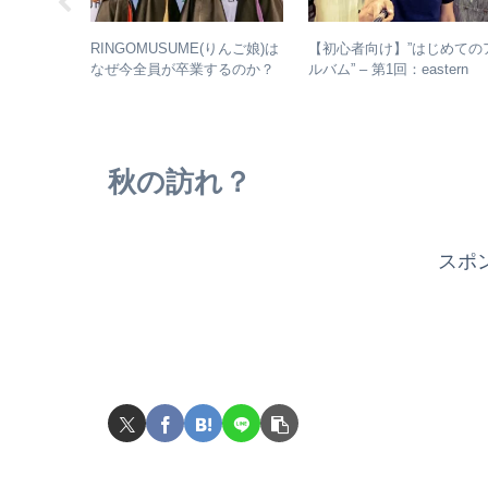
じめてのア
RINGOMUSUME(りんご娘)は
【初心者向け】”はじめての
：人間椅子
なぜ今全員が卒業するのか？
ルバム” – 第1回：eastern
盤と全アル
– 公式・メンバーコメントか
youth
ら読み取れること
秋の訪れ？
スポ