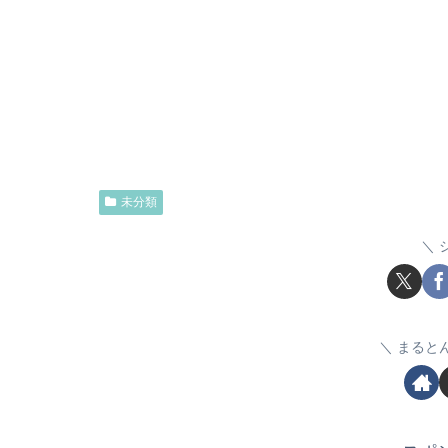
未分類
まると