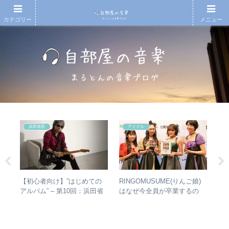
カテゴリー
メニュー
浜田省吾
アイドル
の
【初心者向け】”はじめての
RINGOMUSUME(りんご娘)
【
魔
アルバム” – 第10回：浜田省
はなぜ今全員が卒業するの
再
ルバ
吾 おすすめのアルバムの聴
か？ – 公式・メンバーコメン
振
ルア
き進め方とは？
トから読み取れること
表
介