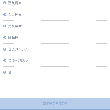
聖飢魔Ⅱ
自己紹介
角松敏生
陰陽座
音楽ジャンル
音楽の聴き方
食
PAGE TOP